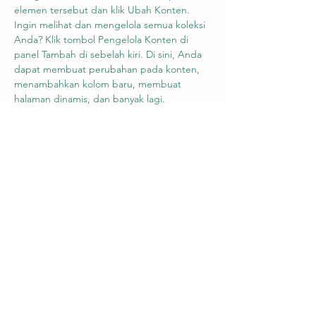
elemen tersebut dan klik Ubah Konten. 
Ingin melihat dan mengelola semua koleksi 
Anda? Klik tombol Pengelola Konten di 
panel Tambah di sebelah kiri. Di sini, Anda 
dapat membuat perubahan pada konten, 
menambahkan kolom baru, membuat 
halaman dinamis, dan banyak lagi.
Koleksi Anda sudah disiapkan untuk Anda 
dengan bidang dan konten. Tambahkan 
konten Anda sendiri atau impor dari file 
CSV. Tambahkan bidang untuk semua jenis 
konten yang ingin Anda tampilkan, seperti 
teks kaya, gambar, dan video. Pastikan 
untuk mengklik Sinkronkan setelah 
melakukan perubahan pada koleksi, 
sehingga pengunjung dapat melihat 
konten terbaru di situs langsung Anda.
Previous
Next