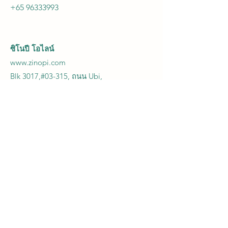
+65 96333993
ซิโนปี โอ
ไลน์
www.zinopi.com
Blk 3017,#03-315, ถนน Ubi,
สิงคโปร์ 408708
อีเมล์:
kn27g8@gmail.com
+65 92703585
THZ Terhertz International Pte Ltd
77 ถนนเซอร์กิต #01-452,
สิงคโปร์ 370077
อีเมล์:
enquiry@thzterahertz.com
+65 81770198
เทรซี่
115A, เครือจักรภพไดรฟ์
#01-13/14 สิงคโปร์ 149596